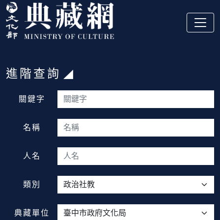
跳到主要內容
:::
進階查詢
:::
關鍵字
名稱
人名
類別
典藏單位