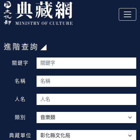
跳到主要內容
:::
進階查詢
:::
關鍵字
名稱
人名
類別
典藏單位