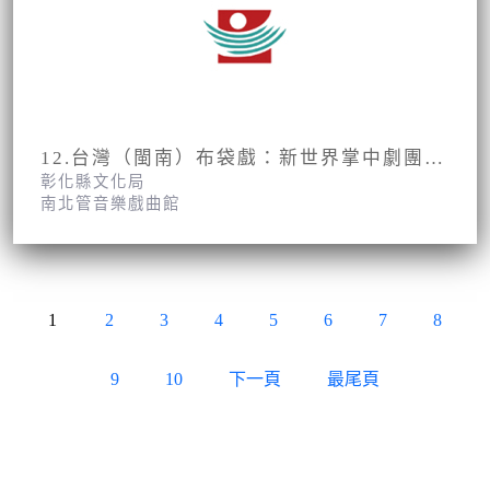
12.台灣（閩南）布袋戲：新世界掌中劇團第3集第23、24面
彰化縣文化局
南北管音樂戲曲館
1
2
3
4
5
6
7
8
9
10
下一頁
最尾頁