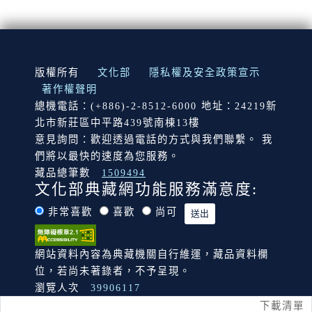
:::
版權所有
文化部
隱私權及安全政策宣示
著作權聲明
總機電話：(+886)-2-8512-6000 地址：24219新
北市新莊區中平路439號南棟13樓
意見詢問：歡迎透過電話的方式與我們聯繫。 我
們將以最快的速度為您服務。
藏品總筆數
1509494
文化部典藏網功能服務滿意度:
非常喜歡
喜歡
尚可
網站資料內容為典藏機關自行維運，藏品資料欄
位，若尚未著錄者，不予呈現。
瀏覽人次
39906117
下載清單