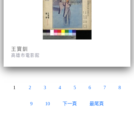
王寶釧
高雄市電影館
1
2
3
4
5
6
7
8
9
10
下一頁
最尾頁