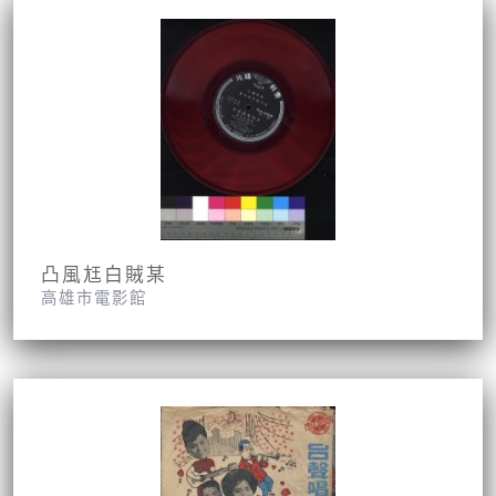
凸風尪白賊某
高雄市電影館