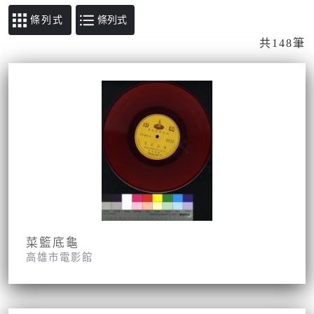
條列式
共148筆
菜籃底龜
高雄市電影館