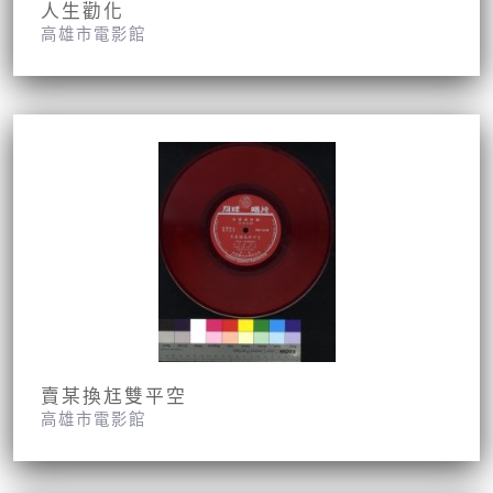
人生勸化
高雄市電影館
賣某換尪雙平空
高雄市電影館