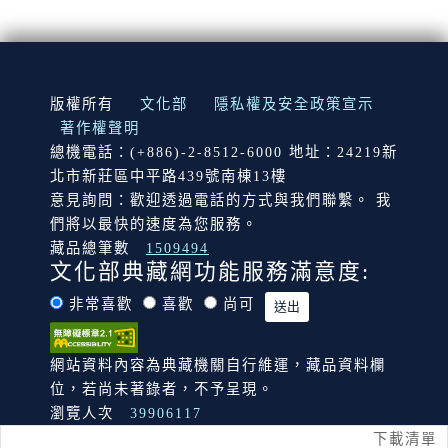
:::
版權所有
文化部
隱私權及安全政策宣示
著作權聲明
總機電話：(+886)-2-8512-6000 地址：24219新
北市新莊區中平路439號南棟13樓
意見詢問：歡迎透過電話的方式與我們聯繫。 我
們將以最快的速度為您服務。
藏品總筆數
1509494
文化部典藏網功能服務滿意度:
非常喜歡
喜歡
尚可
網站資料內容為典藏機關自行維運，藏品資料欄
位，若尚未著錄者，不予呈現。
瀏覽人次
39906117
下載清單