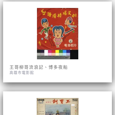
王哥柳哥流浪記、博多夜船
高雄市電影館