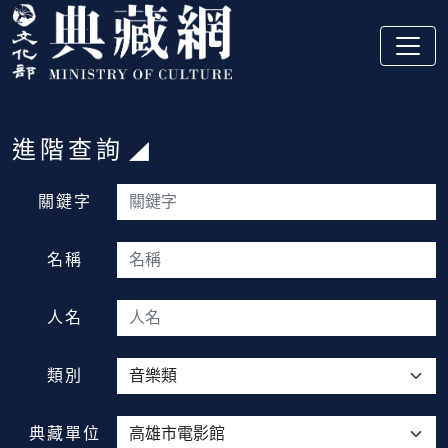
跳到主要內容
:::
進階查詢
:::
關鍵字
名稱
人名
類別
典藏單位