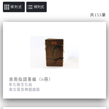
條列式
共153筆
泉南指譜重編（6冊）
彰化縣文化局
南北管音樂戲曲館