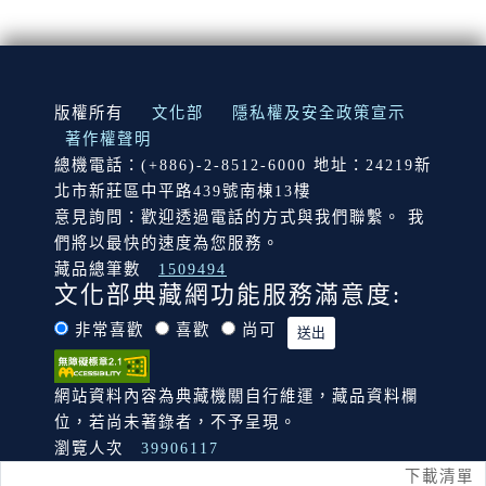
:::
版權所有
文化部
隱私權及安全政策宣示
著作權聲明
總機電話：(+886)-2-8512-6000 地址：24219新
北市新莊區中平路439號南棟13樓
意見詢問：歡迎透過電話的方式與我們聯繫。 我
們將以最快的速度為您服務。
藏品總筆數
1509494
文化部典藏網功能服務滿意度:
非常喜歡
喜歡
尚可
網站資料內容為典藏機關自行維運，藏品資料欄
位，若尚未著錄者，不予呈現。
瀏覽人次
39906117
下載清單