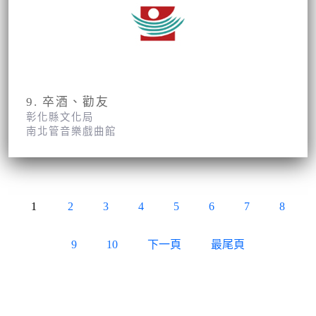
9. 卒酒、勸友
彰化縣文化局
南北管音樂戲曲館
1
2
3
4
5
6
7
8
9
10
下一頁
最尾頁