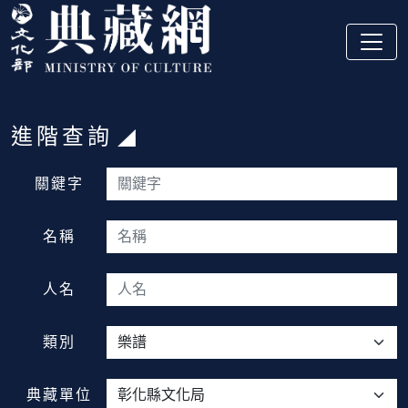
跳到主要內容
:::
進階查詢
:::
關鍵字
名稱
人名
類別
典藏單位