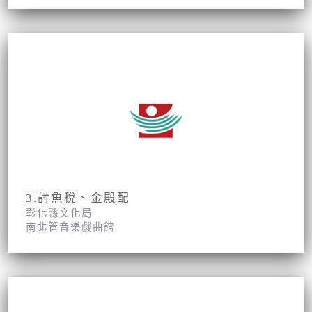
3.討魚稅、金殿配
彰化縣文化局
南北管音樂戲曲館