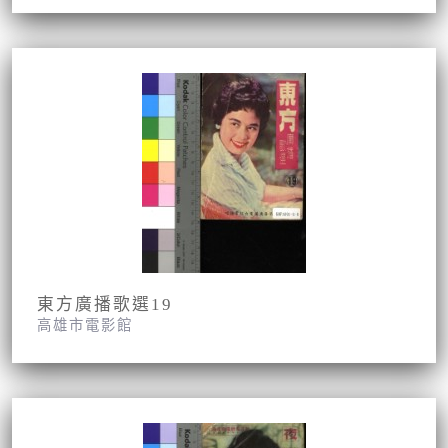
東方廣播歌選19
高雄市電影館