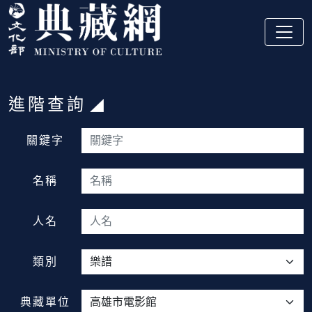
跳到主要內容
:::
進階查詢
:::
關鍵字
名稱
人名
類別
典藏單位