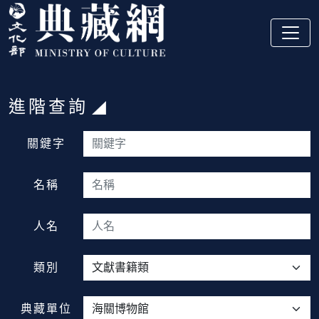
跳到主要內容
:::
進階查詢
:::
關鍵字
名稱
人名
類別
典藏單位