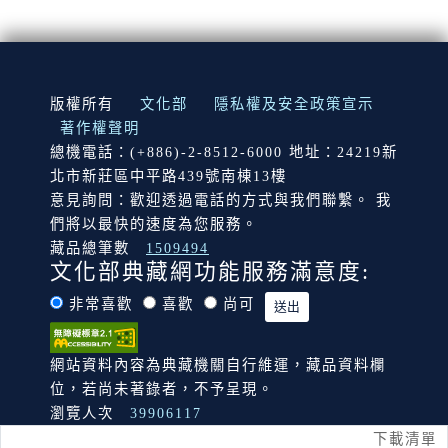
:::
版權所有
文化部
隱私權及安全政策宣示
著作權聲明
總機電話：(+886)-2-8512-6000 地址：24219新
北市新莊區中平路439號南棟13樓
意見詢問：歡迎透過電話的方式與我們聯繫。 我
們將以最快的速度為您服務。
藏品總筆數
1509494
文化部典藏網功能服務滿意度:
非常喜歡
喜歡
尚可
網站資料內容為典藏機關自行維運，藏品資料欄
位，若尚未著錄者，不予呈現。
瀏覽人次
39906117
下載清單