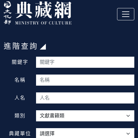
跳到主要內容
:::
進階查詢
:::
關鍵字
名稱
人名
類別
典藏單位