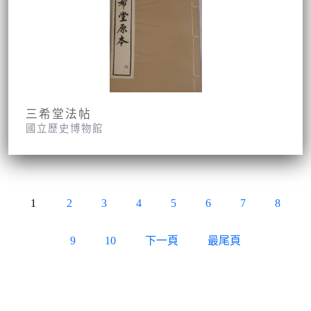
三希堂法帖
國立歷史博物館
1
2
3
4
5
6
7
8
9
10
下一頁
最尾頁