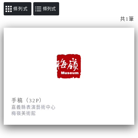
條列式
共1筆
手稿（32P）
嘉義縣表演藝術中心
梅嶺美術館