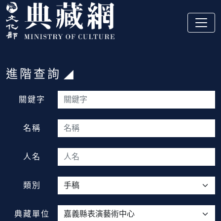
跳到主要內容
:::
進階查詢
:::
關鍵字
名稱
人名
類別
典藏單位