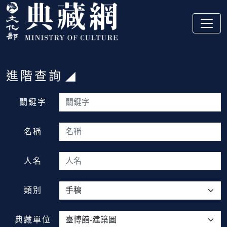
跳到主要內容
:::
進階查詢
:::
關鍵字
名稱
人名
類別
典藏單位