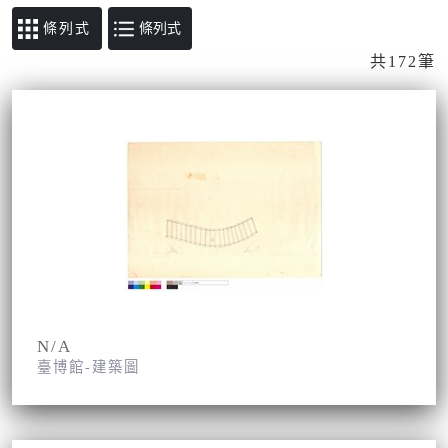
條列式
共172筆
N/A
臺博館-建築圖