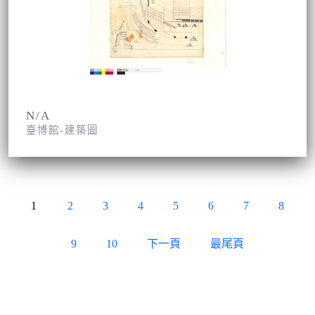
N/A
臺博館-建築圖
1
2
3
4
5
6
7
8
9
10
下一頁
最尾頁