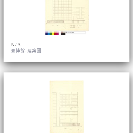
N/A
臺博館-建築圖