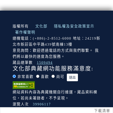
:::
版權所有
文化部
隱私權及安全政策宣示
著作權聲明
總機電話：(+886)-2-8512-6000 地址：24219新
北市新莊區中平路439號南棟13樓
意見詢問：歡迎透過電話的方式與我們聯繫。 我
們將以最快的速度為您服務。
藏品總筆數
1509494
文化部典藏網功能服務滿意度:
非常喜歡
喜歡
尚可
網站資料內容為典藏機關自行維運，藏品資料欄
位，若尚未著錄者，不予呈現。
瀏覽人次
39906117
下載清單