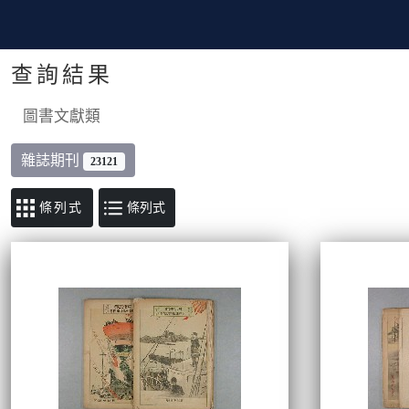
查詢結果
圖書文獻類
雜誌期刊
23121
條列式