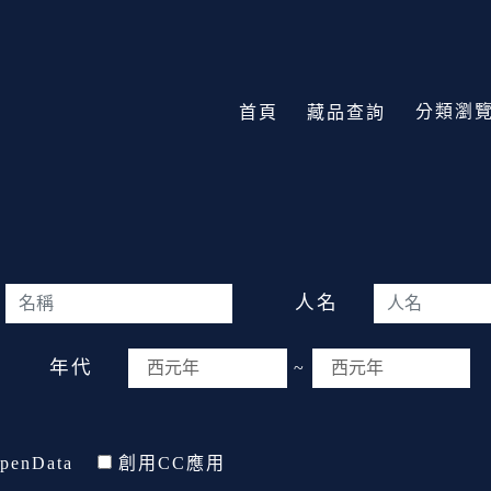
分類瀏
首頁
藏品查詢
人名
年代
~
penData
創用CC應用