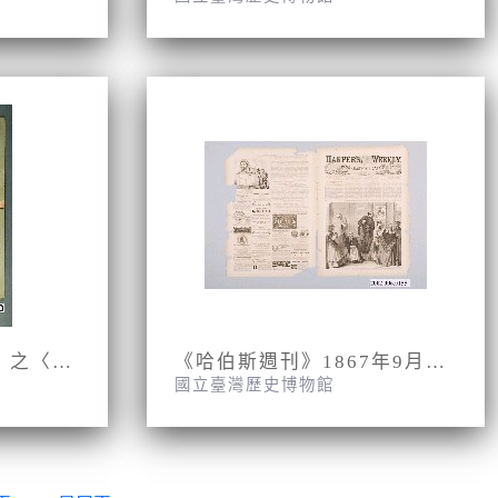
美國雜誌《黃金歲月》之〈流落到福爾摩沙〉
《哈伯斯週刊》1867年9月7日散頁
國立臺灣歷史博物館