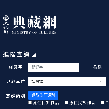
跳到主要內容
:::
進階查詢
:::
關鍵字
名稱
典藏單位
選取族群類別
族群類別
原住民族作品
原住民族作者
O