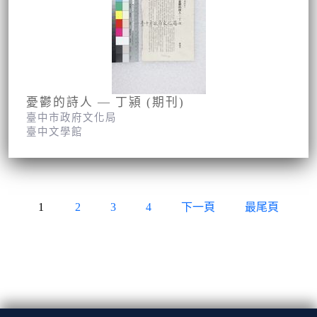
憂鬱的詩人 — 丁潁 (期刊)
臺中市政府文化局
臺中文學館
1
2
3
4
下一頁
最尾頁