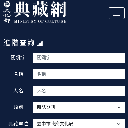
跳到主要內容
:::
進階查詢
:::
關鍵字
名稱
人名
類別
典藏單位