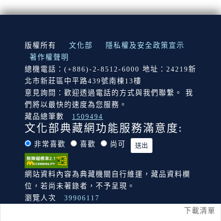
:::
版權所有
文化部
隱私權及安全政策宣示
著作權聲明
總機電話：(+886)-2-8512-6000 地址：24219新
北市新莊區中平路439號南棟13樓
意見詢問：歡迎透過電話的方式與我們聯繫。 我
們將以最快的速度為您服務。
藏品總筆數
1509494
文化部典藏網功能服務滿意度:
非常喜歡
喜歡
尚可
網站資料內容為典藏機關自行維運，藏品資料欄
位，若尚未著錄者，不予呈現。
瀏覽人次
39906117
下載清單