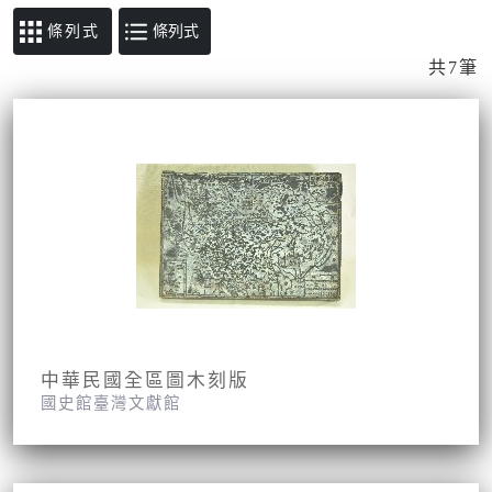
條列式
共7筆
中華民國全區圖木刻版
國史館臺灣文獻館