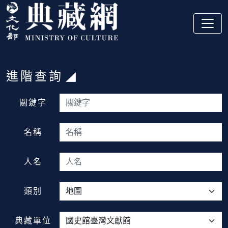
跳到主要內容
:::
進階查詢
:::
關鍵字
名稱
人名
類別
典藏單位