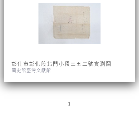
彰化市彰化段北門小段三五二號實測圖
國史館臺灣文獻館
1