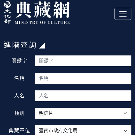
跳到主要內容
:::
進階查詢
:::
關鍵字
名稱
人名
類別
典藏單位