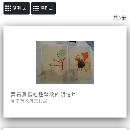
條列式
共3筆
葉石濤寫給鍾肇政的明信片
臺南市政府文化局