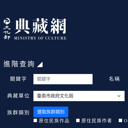
跳到主要內容
:::
進階查詢
:::
關鍵字
名稱
典藏單位
選取族群類別
族群類別
原住民族作品
原住民族作者
O