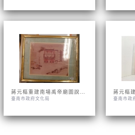
蔣元樞重建南場禹帝廟圖說相片
蔣元樞
臺南市政府文化局
臺南市政