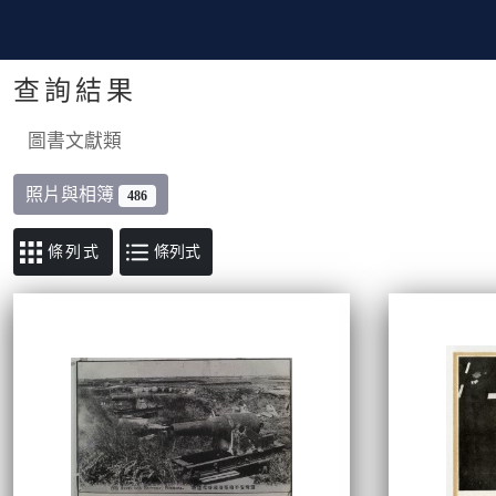
查詢結果
圖書文獻類
照片與相簿
486
條列式