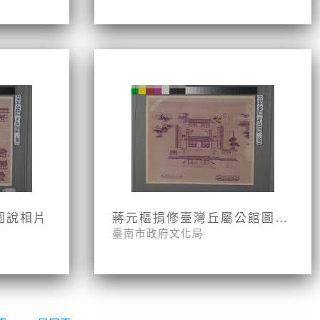
圖說相片
蔣元樞捐修臺灣丘屬公館圖說相片
臺南市政府文化局