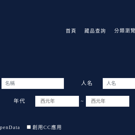
分類瀏
首頁
藏品查詢
人名
年代
~
penData
創用CC應用