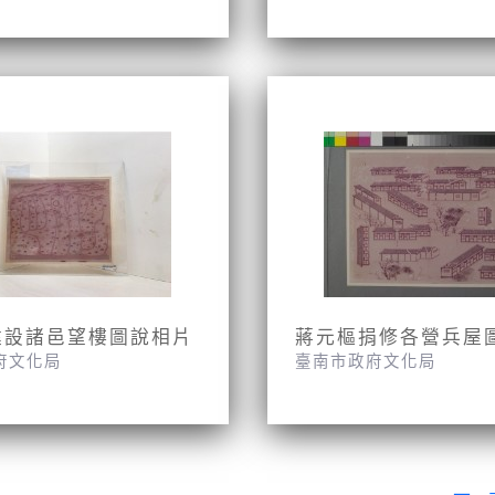
建設諸邑望樓圖說相片
蔣元樞捐修各營兵屋
府文化局
臺南市政府文化局