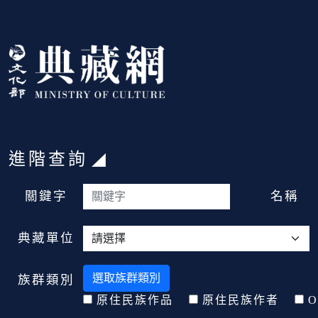
跳到主要內容
:::
進階查詢
:::
關鍵字
名稱
典藏單位
選取族群類別
族群類別
原住民族作品
原住民族作者
O