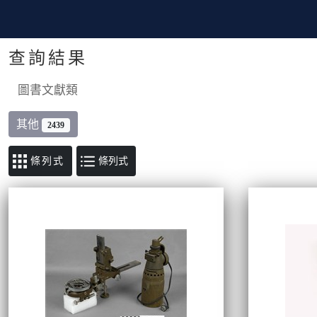
查詢結果
圖書文獻類
其他
2439
條列式