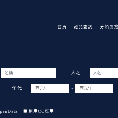
分類瀏
首頁
藏品查詢
人名
年代
~
penData
創用CC應用