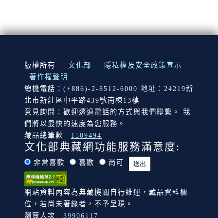
:::
版權所有
文化部
隱私權及安全政策宣示
著作權聲明
總機電話：(+886)-2-8512-6000 地址：24219新
北市新莊區中平路439號南棟13樓
意見詢問：歡迎透過電話的方式與我們聯繫。 我
們將以最快的速度為您服務。
藏品總筆數
1509494
文化部典藏網功能服務滿意度:
非常喜歡
喜歡
尚可
網站資料內容為典藏機關自行維運，藏品資料欄
位，若尚未著錄者，不予呈現。
瀏覽人次
39906117