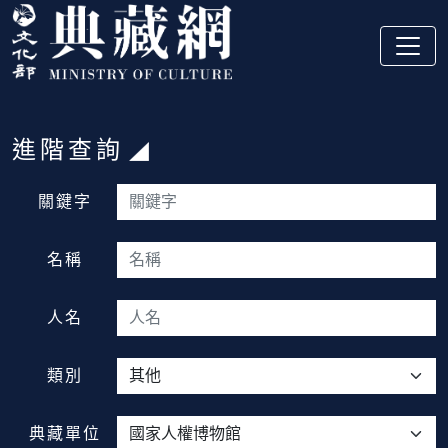
跳到主要內容
:::
進階查詢
:::
關鍵字
名稱
人名
類別
典藏單位