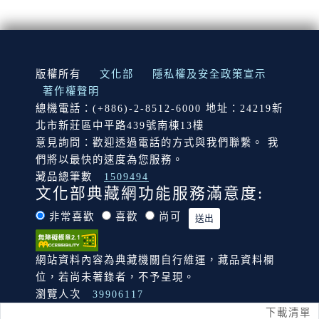
:::
版權所有
文化部
隱私權及安全政策宣示
著作權聲明
總機電話：(+886)-2-8512-6000 地址：24219新
北市新莊區中平路439號南棟13樓
意見詢問：歡迎透過電話的方式與我們聯繫。 我
們將以最快的速度為您服務。
藏品總筆數
1509494
文化部典藏網功能服務滿意度:
非常喜歡
喜歡
尚可
網站資料內容為典藏機關自行維運，藏品資料欄
位，若尚未著錄者，不予呈現。
瀏覽人次
39906117
下載清單