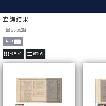
查詢結果
圖書文獻類
其他
91
條列式