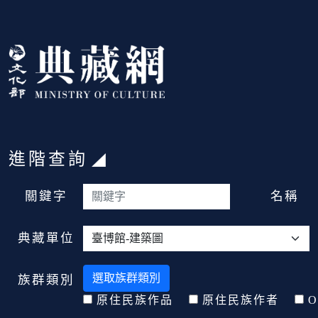
跳到主要內容
:::
進階查詢
:::
關鍵字
名稱
典藏單位
選取族群類別
族群類別
原住民族作品
原住民族作者
O