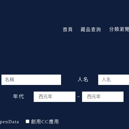
分類瀏
首頁
藏品查詢
人名
年代
~
penData
創用CC應用