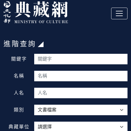
跳到主要內容
:::
進階查詢
:::
關鍵字
名稱
人名
類別
典藏單位