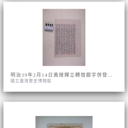
明治39年2月14日黃煌輝立轉借銀字併登記濟證
國立臺灣歷史博物館