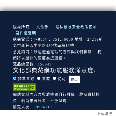
:::
版權所有
文化部
隱私權及安全政策宣示
著作權聲明
總機電話：(+886)-2-8512-6000 地址：24219新
北市新莊區中平路439號南棟13樓
意見詢問：歡迎透過電話的方式與我們聯繫。 我
們將以最快的速度為您服務。
藏品總筆數
1509494
文化部典藏網功能服務滿意度:
非常喜歡
喜歡
尚可
網站資料內容為典藏機關自行維運，藏品資料欄
位，若尚未著錄者，不予呈現。
瀏覽人次
39906117
下載清單