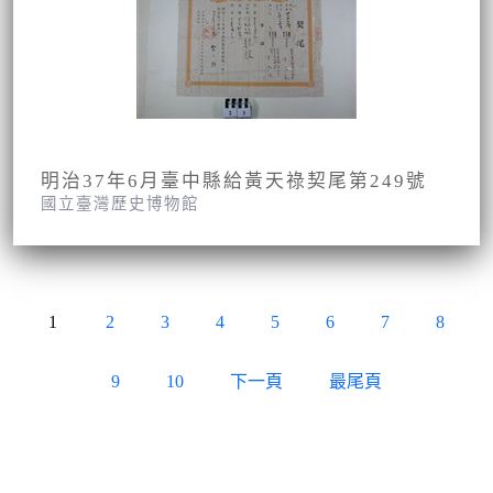
明治37年6月臺中縣給黃天祿契尾第249號
國立臺灣歷史博物館
1
2
3
4
5
6
7
8
9
10
下一頁
最尾頁