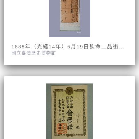
1888年（光緒14年）6月19日欽命二品銜福建分巡台澎兵備道兼按察使霍伽春把圖魯唐告示
國立臺灣歷史博物館