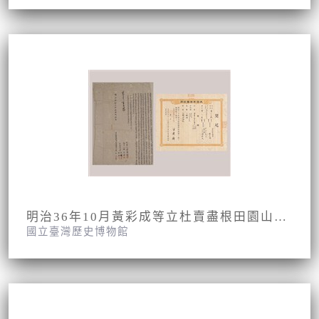
明治36年10月黃彩成等立杜賣盡根田園山埔契字併明治37年2月13日苗栗廳給黃天祿契尾第122號
國立臺灣歷史博物館