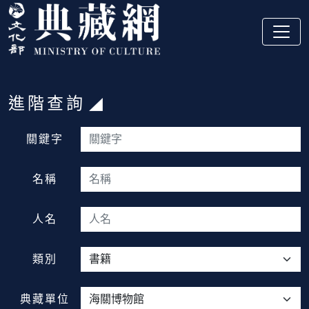
跳到主要內容
:::
進階查詢
:::
關鍵字
名稱
人名
類別
典藏單位