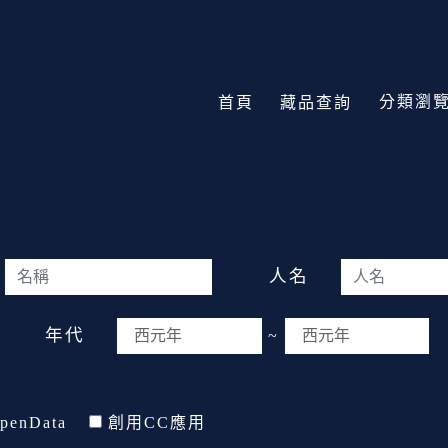
分類瀏
首頁
藏品查詢
人名
年代
~
penData
創用CC應用