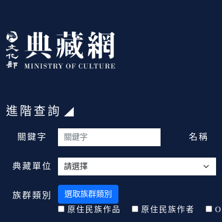
跳到主要內容
:::
進階查詢
:::
關鍵字
名稱
典藏單位
選取族群類別
族群類別
原住民族作品
原住民族作者
O