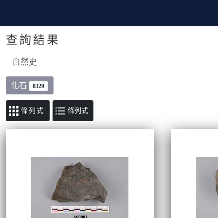
查詢結果
自然史
化石
8329
條列式