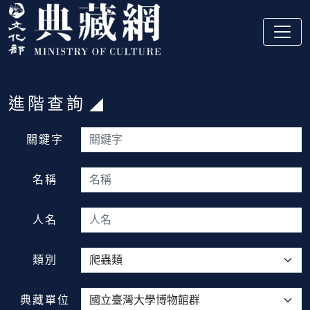
跳到主要內容
:::
進階查詢
:::
關鍵字
名稱
人名
類別
典藏單位