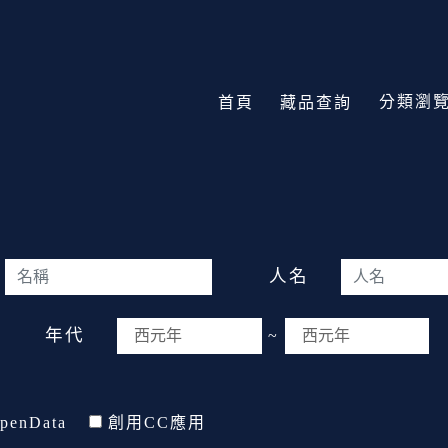
分類瀏
首頁
藏品查詢
人名
年代
~
penData
創用CC應用