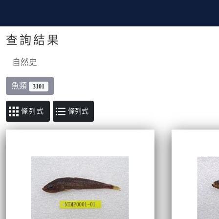
查詢結果
自然史
魚類
3101
條列式