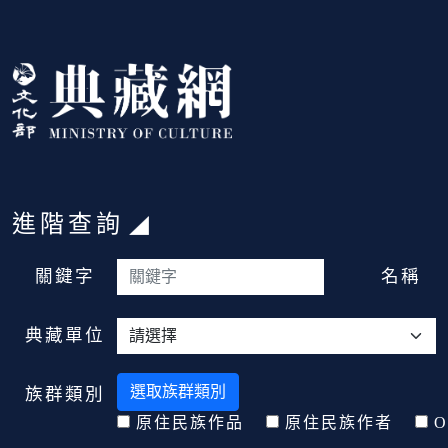
跳到主要內容
:::
進階查詢
:::
關鍵字
名稱
典藏單位
選取族群類別
族群類別
原住民族作品
原住民族作者
O