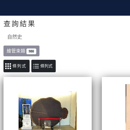
查詢結果
自然史
維管束類
980
條列式