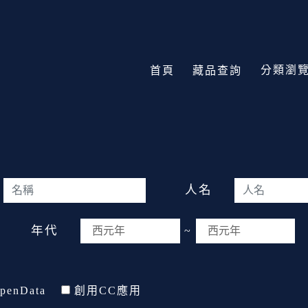
分類瀏
首頁
藏品查詢
人名
年代
~
penData
創用CC應用