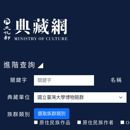
跳到主要內容
:::
進階查詢
:::
關鍵字
名稱
典藏單位
選取族群類別
族群類別
原住民族作品
原住民族作者
O