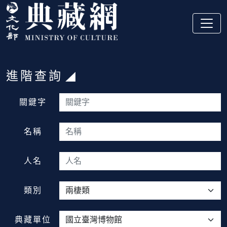
跳到主要內容
:::
進階查詢
:::
關鍵字
名稱
人名
類別
典藏單位