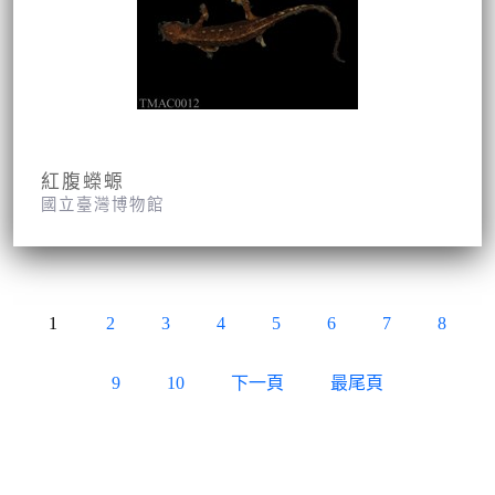
紅腹蠑螈
國立臺灣博物館
1
2
3
4
5
6
7
8
9
10
下一頁
最尾頁