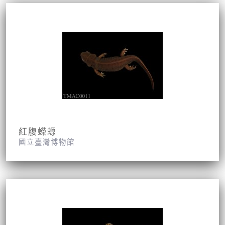
紅腹蠑螈
國立臺灣博物館