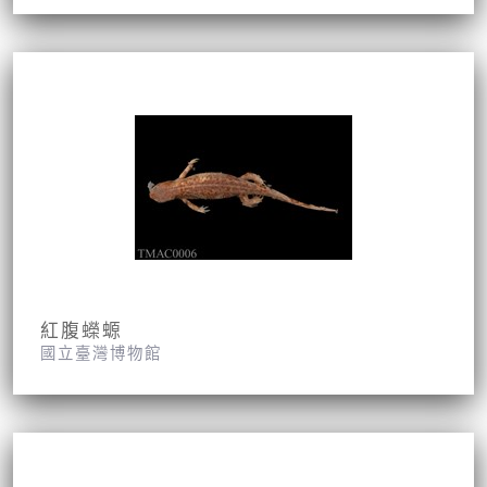
紅腹蠑螈
國立臺灣博物館