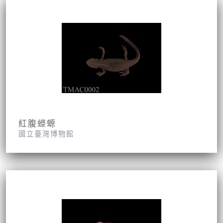
紅腹蠑螈
國立臺灣博物館