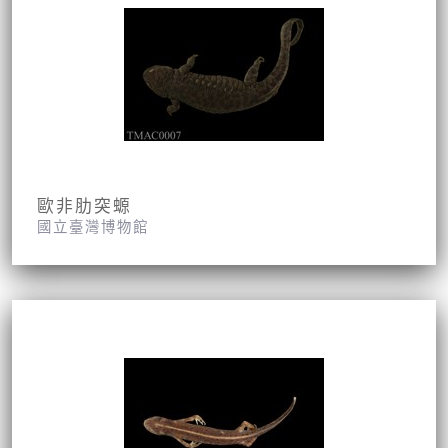
歐非肋突螈
國立臺灣博物館