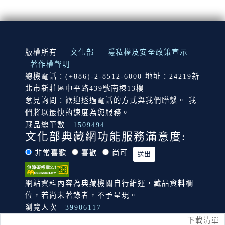
:::
版權所有
文化部
隱私權及安全政策宣示
著作權聲明
總機電話：(+886)-2-8512-6000 地址：24219新
北市新莊區中平路439號南棟13樓
意見詢問：歡迎透過電話的方式與我們聯繫。 我
們將以最快的速度為您服務。
藏品總筆數
1509494
文化部典藏網功能服務滿意度:
非常喜歡
喜歡
尚可
網站資料內容為典藏機關自行維運，藏品資料欄
位，若尚未著錄者，不予呈現。
瀏覽人次
39906117
下載清單