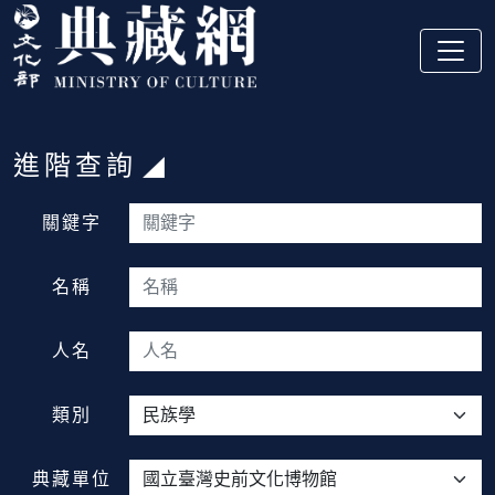
跳到主要內容
:::
進階查詢
:::
關鍵字
名稱
人名
類別
典藏單位