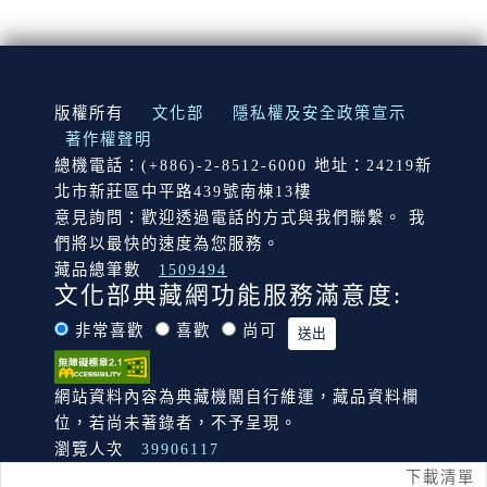
:::
版權所有
文化部
隱私權及安全政策宣示
著作權聲明
總機電話：(+886)-2-8512-6000 地址：24219新
北市新莊區中平路439號南棟13樓
意見詢問：歡迎透過電話的方式與我們聯繫。 我
們將以最快的速度為您服務。
藏品總筆數
1509494
文化部典藏網功能服務滿意度:
非常喜歡
喜歡
尚可
網站資料內容為典藏機關自行維運，藏品資料欄
位，若尚未著錄者，不予呈現。
瀏覽人次
39906117
下載清單