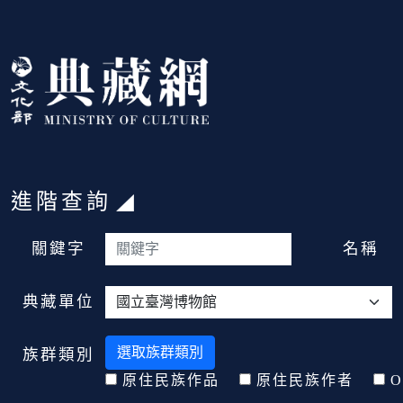
跳到主要內容
:::
進階查詢
:::
關鍵字
名稱
典藏單位
選取族群類別
族群類別
原住民族作品
原住民族作者
O