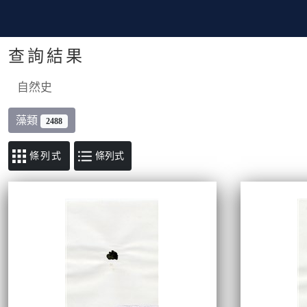
查詢結果
自然史
藻類
2488
條列式