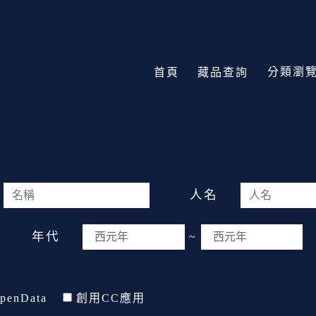
分類瀏
首頁
藏品查詢
人名
年代
~
penData
創用CC應用