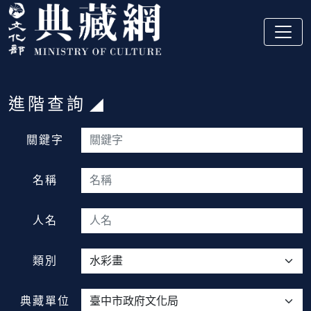
跳到主要內容
:::
進階查詢
:::
關鍵字
名稱
人名
類別
典藏單位