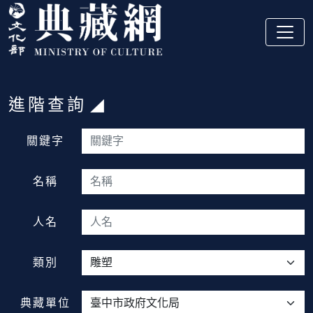
跳到主要內容
:::
進階查詢
:::
關鍵字
名稱
人名
類別
典藏單位