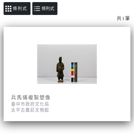
條列式
共1筆
兵馬俑複製塑像
臺中市政府文化局
太平古農莊文物館