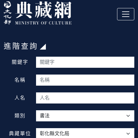
跳到主要內容
:::
進階查詢
:::
關鍵字
名稱
人名
類別
典藏單位