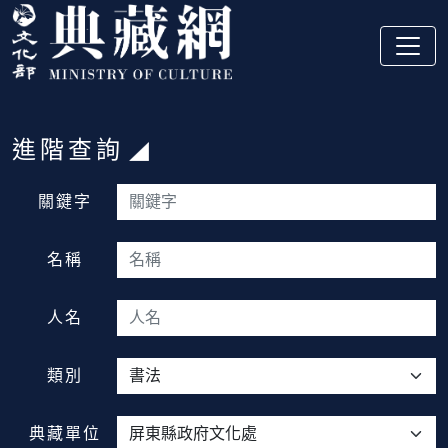
跳到主要內容
:::
進階查詢
:::
關鍵字
名稱
人名
類別
典藏單位