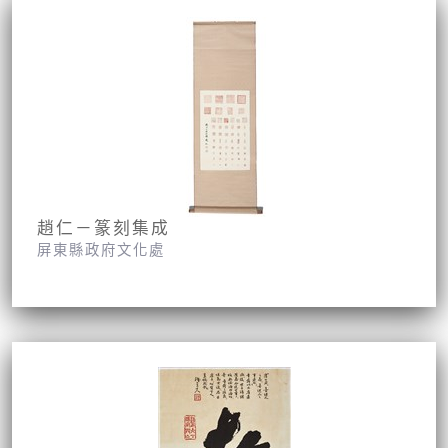
趙仁－篆刻集成
屏東縣政府文化處