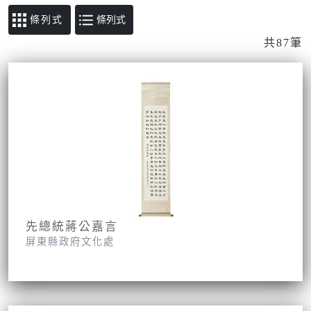
條列式
共87筆
先總統蔣公嘉言
屏東縣政府文化處