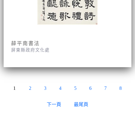
薛平南書法
屏東縣政府文化處
1
2
3
4
5
6
7
8
下一頁
最尾頁