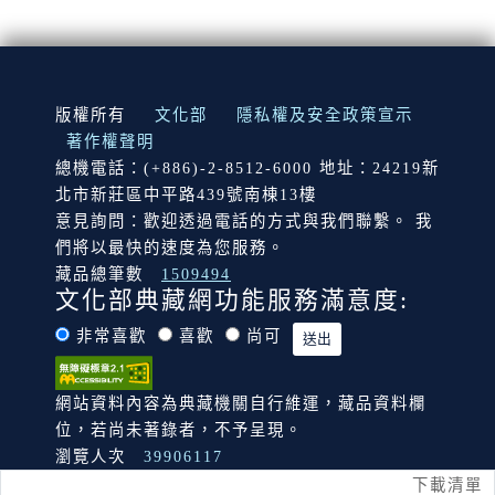
:::
版權所有
文化部
隱私權及安全政策宣示
著作權聲明
總機電話：(+886)-2-8512-6000 地址：24219新
北市新莊區中平路439號南棟13樓
意見詢問：歡迎透過電話的方式與我們聯繫。 我
們將以最快的速度為您服務。
藏品總筆數
1509494
文化部典藏網功能服務滿意度:
非常喜歡
喜歡
尚可
網站資料內容為典藏機關自行維運，藏品資料欄
位，若尚未著錄者，不予呈現。
瀏覽人次
39906117
下載清單