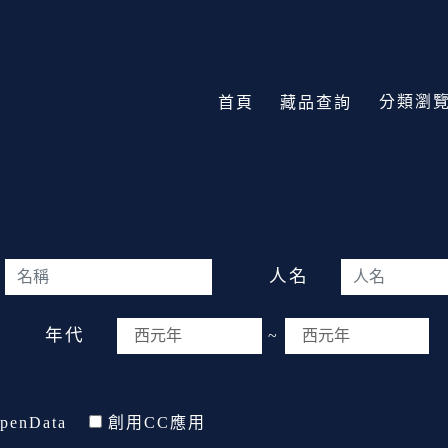
分類瀏
首頁
藏品查詢
人名
年代
~
penData
創用CC應用