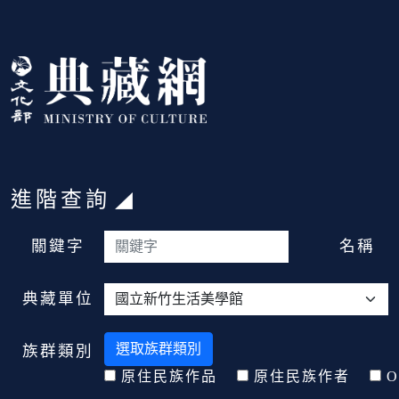
跳到主要內容
:::
進階查詢
:::
關鍵字
名稱
典藏單位
選取族群類別
族群類別
原住民族作品
原住民族作者
O