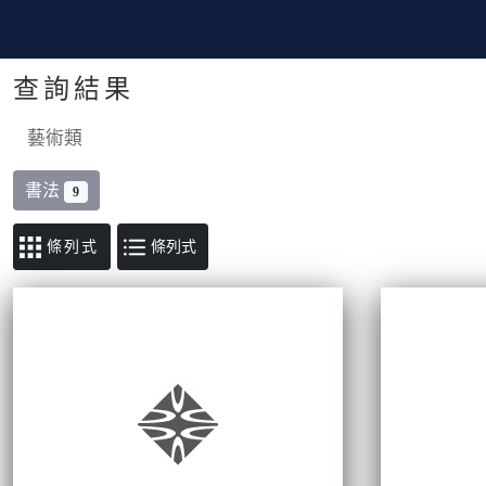
查詢結果
藝術類
書法
9
條列式