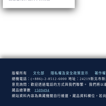
:::
版權所有
文化部
隱私權及安全政策宣示
著作權
總機電話：(+886)-2-8512-6000 地址：24219新北
意見詢問：歡迎透過電話的方式與我們聯繫。 我們將以
藏品總筆數
1509494
網站資料內容為典藏機關自行維運，藏品資料欄位，若