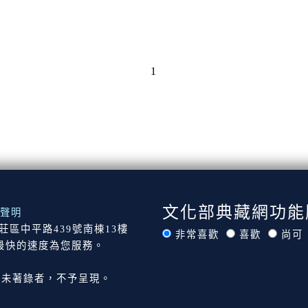
1
文化部典藏網功能
聲明
市新莊區中平路439號南棟13樓
非常喜歡
喜歡
尚可
最快的速度為您服務。
尚未著錄者，不予呈現。