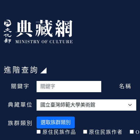
跳到主要內容
:::
進階查詢
:::
關鍵字
名稱
典藏單位
選取族群類別
族群類別
原住民族作品
原住民族作者
O