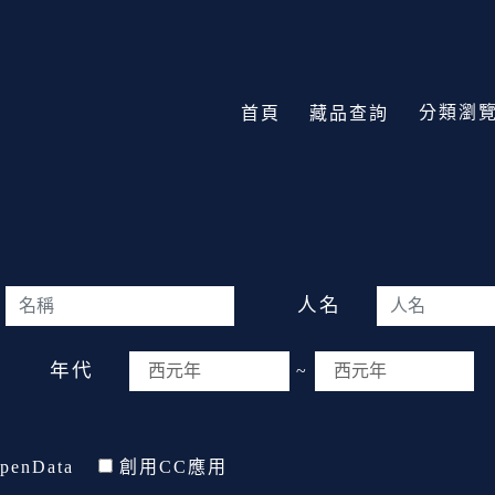
分類瀏
首頁
藏品查詢
人名
年代
~
penData
創用CC應用