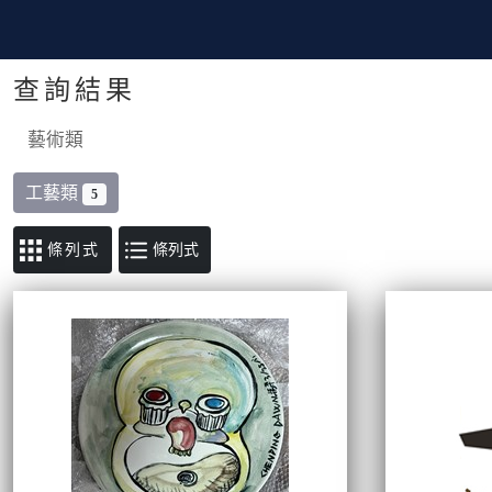
查詢結果
藝術類
工藝類
5
條列式