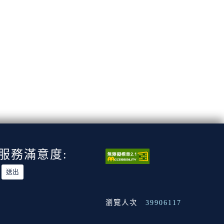
服務滿意度:
瀏覽人次
39906117