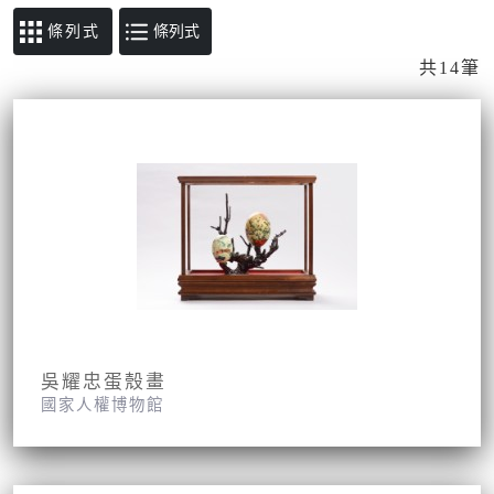
條列式
共14筆
吳耀忠蛋殼畫
國家人權博物館