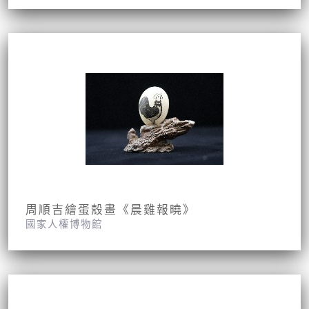
周順吉繪蛋殼畫《晨雞報曉》
國家人權博物館