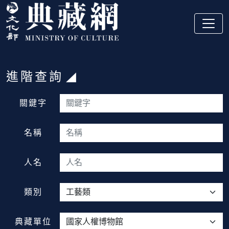
跳到主要內容
:::
進階查詢
:::
關鍵字
名稱
人名
類別
典藏單位