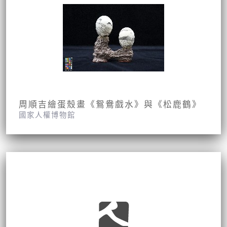
周順吉繪蛋殼畫《鴛鴦戲水》與《松鹿鶴》
國家人權博物館