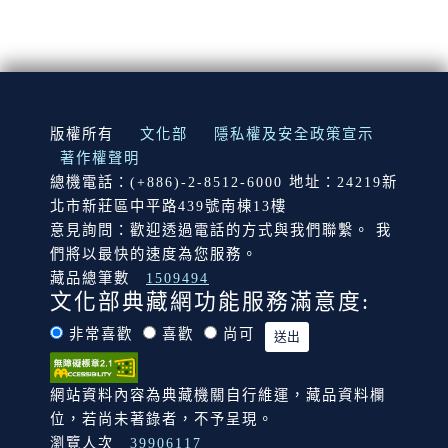
:::
版權所有
文化部
隱私權及安全政策宣示
著作權聲明
總機電話：(+886)-2-8512-6000 地址：24219新
北市新莊區中平路439號南棟13樓
意見詢問：歡迎透過電話的方式與我們聯繫。 我
們將以最快的速度為您服務。
藏品總筆數
1509494
文化部典藏網功能服務滿意度:
非常喜歡
喜歡
尚可
網站資料內容為典藏機關自行維運，藏品資料欄
位，若尚未著錄者，不予呈現。
瀏覽人次
39906117