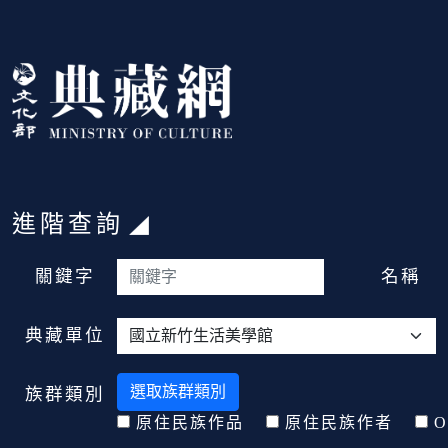
跳到主要內容
:::
進階查詢
:::
關鍵字
名稱
典藏單位
選取族群類別
族群類別
原住民族作品
原住民族作者
O