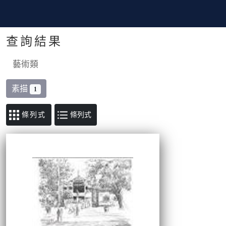
查詢結果
藝術類
素描
1
條列式