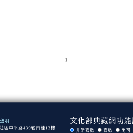
1
文化部典藏網功能
聲明
市新莊區中平路439號南棟13樓
非常喜歡
喜歡
尚可