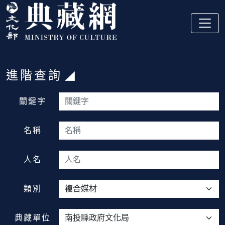
跳到主要內容
:::
進階查詢
:::
關鍵字
名稱
人名
類別
典藏單位