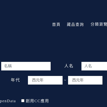
分類瀏
首頁
藏品查詢
人名
年代
~
penData
創用CC應用