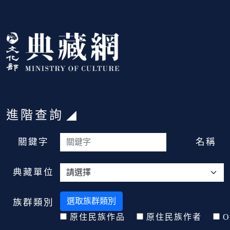
跳到主要內容
:::
進階查詢
:::
關鍵字
名稱
典藏單位
選取族群類別
族群類別
原住民族作品
原住民族作者
O