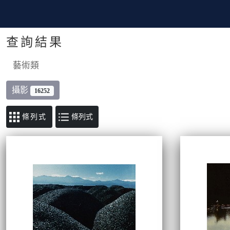
查詢結果
藝術類
攝影
16252
條列式