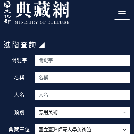
跳到主要內容
:::
進階查詢
:::
關鍵字
名稱
人名
類別
典藏單位