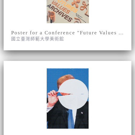
Poster for a Conference "Future Values Archives" at the HGK FHNW
國立臺灣師範大學美術館