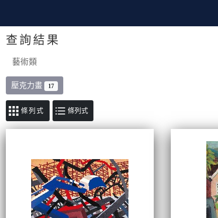
查詢結果
藝術類
壓克力畫
17
條列式