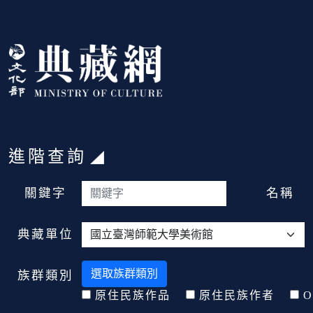
跳到主要內容
:::
進階查詢
:::
關鍵字
名稱
典藏單位
選取族群類別
族群類別
原住民族作品
原住民族作者
O