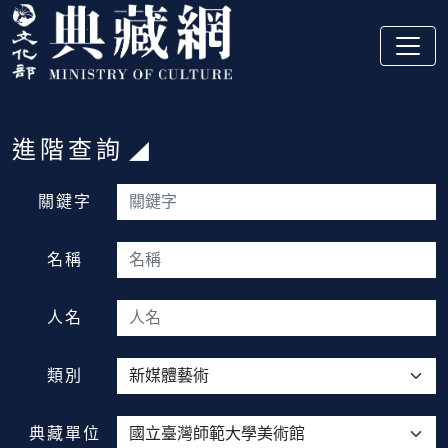
跳到主要內容
:::
進階查詢
:::
關鍵字
名稱
人名
類別
典藏單位