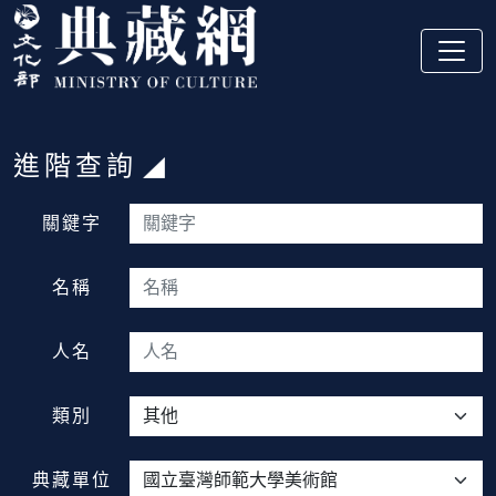
跳到主要內容
:::
進階查詢
:::
關鍵字
名稱
人名
類別
典藏單位