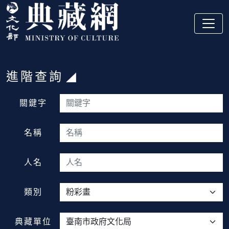
跳到主要內容
:::
進階查詢
:::
關鍵字
名稱
人名
類別
典藏單位