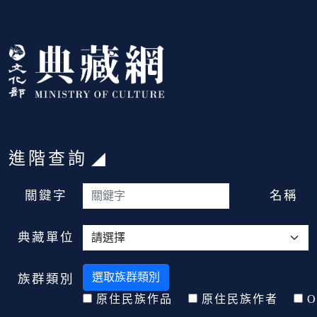
跳到主要內容
:::
進階查詢
:::
關鍵字
名稱
典藏單位
選取族群類別
族群類別
原住民族作品
原住民族作者
O