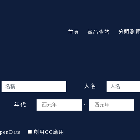
分類瀏
首頁
藏品查詢
人名
年代
~
penData
創用CC應用