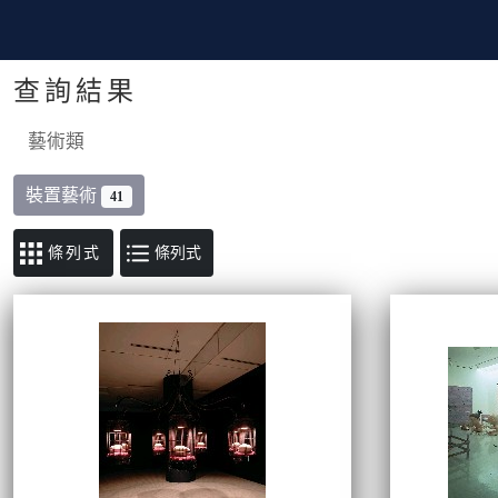
查詢結果
藝術類
裝置藝術
41
條列式