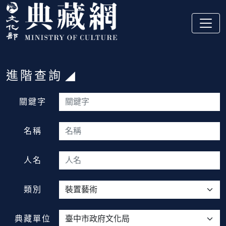
跳到主要內容
:::
進階查詢
:::
關鍵字
名稱
人名
類別
典藏單位