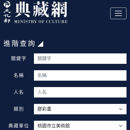
跳到主要內容
:::
進階查詢
:::
關鍵字
名稱
人名
類別
典藏單位