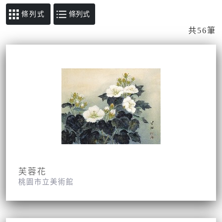
條列式
共56筆
芙蓉花
桃園市立美術館