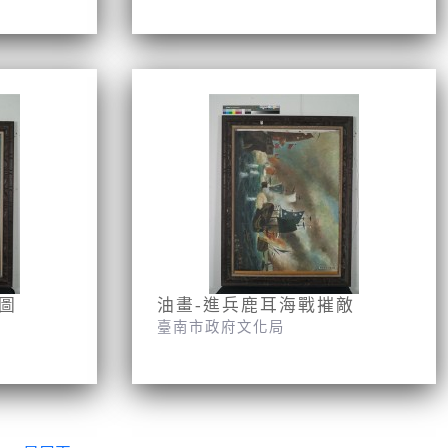
圖
油畫-進兵鹿耳海戰摧敵
臺南市政府文化局