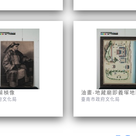
葆楨像
油畫-地藏廟即義塚地
府文化局
臺南市政府文化局