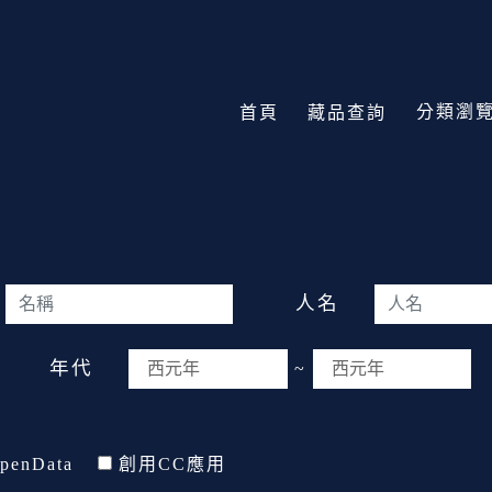
分類瀏
首頁
藏品查詢
人名
年代
~
penData
創用CC應用