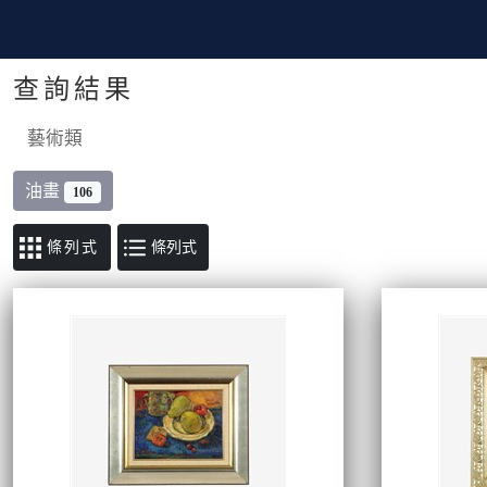
查詢結果
藝術類
油畫
106
條列式