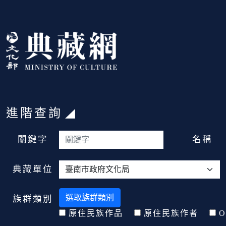
跳到主要內容
:::
進階查詢
:::
關鍵字
名稱
典藏單位
選取族群類別
族群類別
原住民族作品
原住民族作者
O