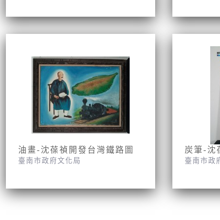
油畫-沈葆禎開發台灣鐵路圖
炭筆-沈
臺南市政府文化局
臺南市政