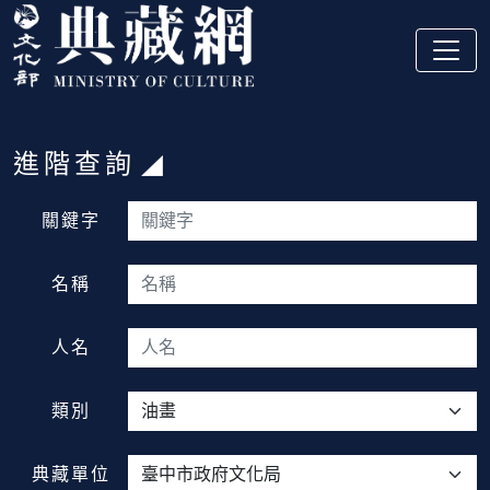
跳到主要內容
:::
進階查詢
:::
關鍵字
名稱
人名
類別
典藏單位