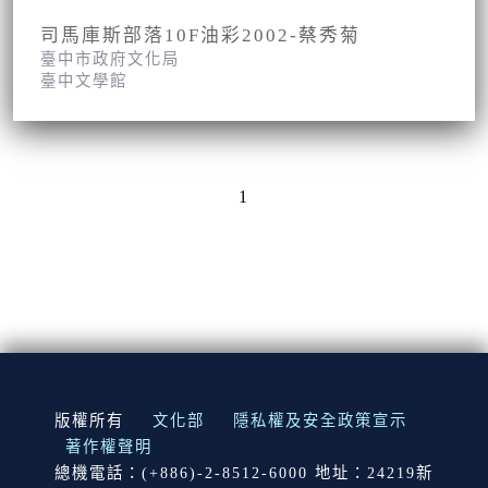
司馬庫斯部落10F油彩2002-蔡秀菊
臺中市政府文化局
臺中文學館
1
:::
版權所有
文化部
隱私權及安全政策宣示
著作權聲明
總機電話：(+886)-2-8512-6000 地址：24219新