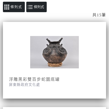
條列式
共15筆
浮雕黑彩雙百步蛇圜底罐
屏東縣政府文化處