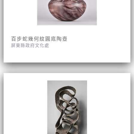
百步蛇幾何紋圓底陶壺
屏東縣政府文化處