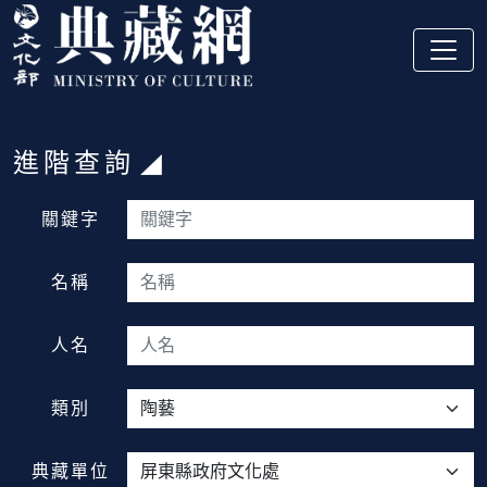
跳到主要內容
:::
進階查詢
:::
關鍵字
名稱
人名
類別
典藏單位