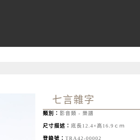
七言雜字
類別：
影音類 - 樂譜
尺寸描述：
底長12.4×高16.9ｃｍ
登錄號：
TRA42-00002